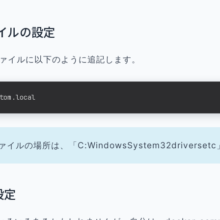
ァイルの設定
sファイルに以下のように追記します。
tom.local
ファイルの場所は、「C:WindowsSystem32driverset
設定