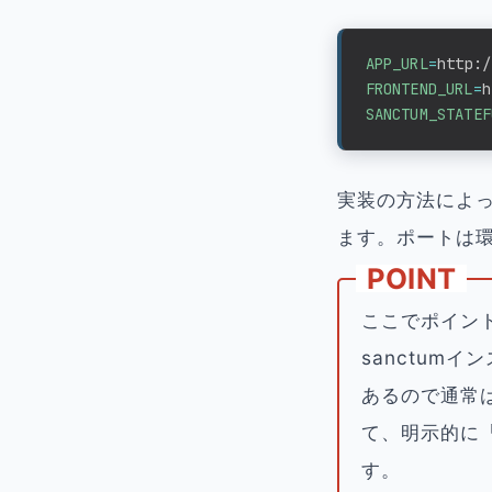
APP_URL
=
FRONTEND_URL
=
SANCTUM_STATEF
実装の方法によ
ます。ポートは
ここでポイントに
sanctumイ
あるので通常
て、明示的に「
す。