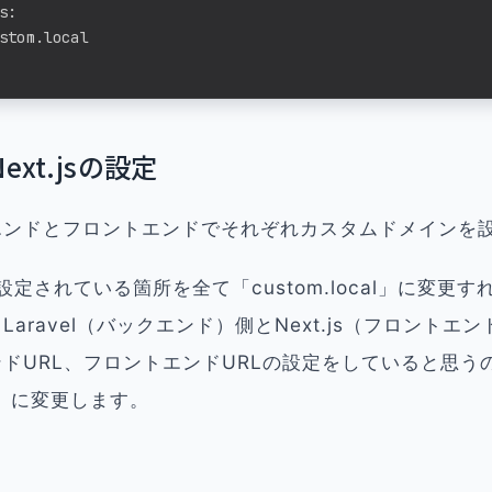
:

stom.local

Next.jsの設定
エンドとフロントエンドでそれぞれカスタムドメインを
t」と設定されている箇所を全て「custom.local」に変
aravel（バックエンド）側とNext.js（フロントエン
ドURL、フロントエンドURLの設定をしていると思う
cal」に変更します。