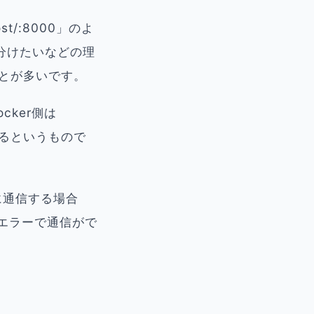
t/:8000」のよ
を分けたいなどの理
ことが多いです。
cker側は
定するというもので
互に通信する場合
g）のエラーで通信がで