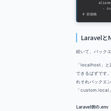
        aliases
          - cu
# 前後略
Laravelと
続いて、バック
「localhos
できるばずです。L
れそれバックエン
「custom.lo
Laravel側の.env