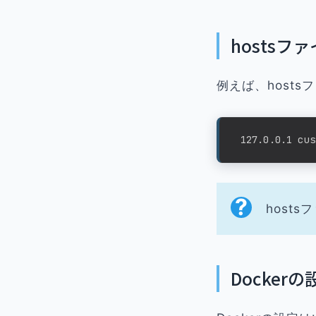
hostsフ
例えば、host
 127.0.0.1 cus
hosts
Dockerの