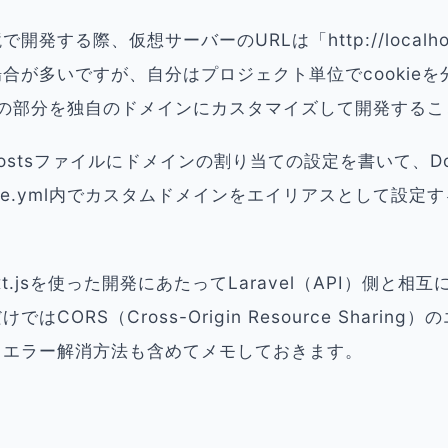
発する際、仮想サーバーのURLは「http://localhos
合が多いですが、自分はプロジェクト単位でcookie
hostの部分を独自のドメインにカスタマイズして開発する
ostsファイルにドメインの割り当ての設定を書いて、Do
mpose.yml内でカスタムドメインをエイリアスとして設
t.jsを使った開発にあたってLaravel（API）側と相
はCORS（Cross-Origin Resource Sharin
、エラー解消方法も含めてメモしておきます。