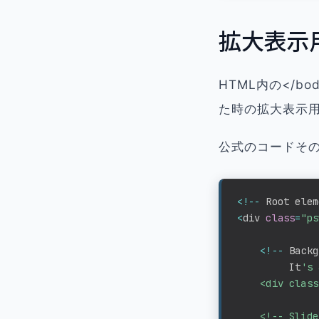
拡大表示
HTML内の</
た時の拡大表示用
公式のコードその
<
!
--
 Root elem
<
div 
class
=
"ps
<
!
--
 Backg
         It
's 
    <div class
    <!-- Slide