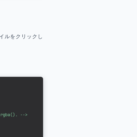
ネイルをクリックし
rgba(). -->
