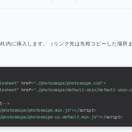
ML内に挿入します。（リンク先は先程コピーした場所
lesheet"
 href
=
"./photoswipe/photoswipe.css"
>
lesheet"
 href
=
"./photoswipe/default-skin/default-skin.
t
--
>
/photoswipe/photoswipe.min.js"
>
<
/
script
>
/photoswipe/photoswipe-ui-default.min.js"
>
<
/
script
>