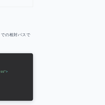
までの相対パスで
css"
>