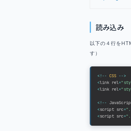
読み込み
以下の４行をHT
す）
<
!
--
CSS
--
>
<
link rel
=
"sty
<
link rel
=
"sty
<
!
--
 JavaScrip
<
script src
=
".
<
script src
=
".