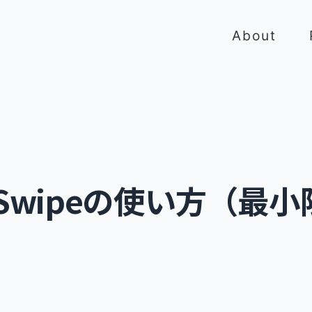
About
toSwipeの使い方（最