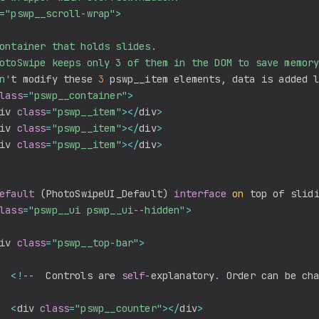
="pswp__scroll-wrap">

ontainer that holds slides. 

otoSwipe keeps only 3 of them in the DOM to save memory
n'
t modify these 
3
 pswp__item elements
,
 data is added 
lass
=
"pswp__container"
>
iv 
class
=
"pswp__item"
>
<
/
div
>
iv 
class
=
"pswp__item"
>
<
/
div
>
iv 
class
=
"pswp__item"
>
<
/
div
>
efault
(
PhotoSwipeUI_Default
)
interface
on
 top of slid
lass
=
"pswp__ui pswp__ui--hidden"
>
iv 
class
=
"pswp__top-bar"
>
<
!
--
  Controls are 
self
-
explanatory
.
 Order can be ch
<
div 
class
=
"pswp__counter"
>
<
/
div
>