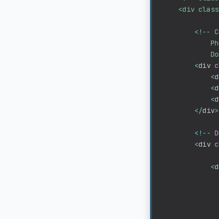
    <div class
        <!-- C
            Ph
            Do
<
div 
c
<
d
<
d
<
d
<
/
div
>
<
!
--
D
<
div 
c
<
d