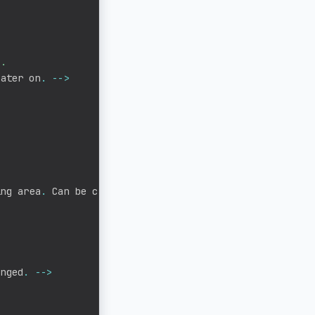
.

later on
.
--
>
ing area
.
 Can be changed
.
--
>
anged
.
--
>