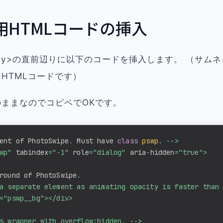
用HTMLコードの挿入
body>の直前辺りに以下のコードを挿入します。 （サム
HTMLコードです）
ままなのでコピペでOKです。
ent of PhotoSwipe
.
 Must have 
class
pswp
.
--
>
wp"
 tabindex
=
"-1"
 role
=
"dialog"
 aria
-
hidden
=
"true"
>
round of PhotoSwipe
.
a separate element as animating opacity is faster than 
="pswp__bg"></div>

s wrapper with overflow:hidden. -->
