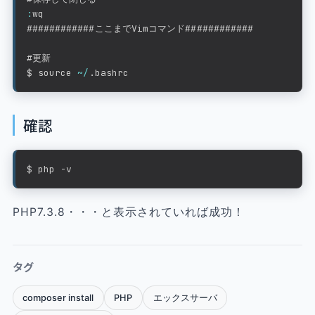
:
wq

############ここまでVimコマンド############

#更新

$ source 
~
/
.
bashrc
確認
$ php -v
PHP7.3.8・・・と表示されていれば成功！
タグ
composer install
PHP
エックスサーバ