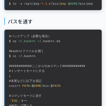
$ ln 
-
s 
/
opt
/
php
-
7.3
.8
/
bin
/
php
$HOME
/
bin
/
php
パスを通す
#バックアップ（必要な場合）

$ cp 
~
/
.bashrc ~
/
.
bashrc
.
bk

#bashrcファイルを開く

$ vi 
~
/
.
bashrc

############ここからVimコマンド############

#インサートモードにする

i

export
PATH
=
$
HOME
/
bin
:
$
PATH
#コマンドモードに戻す

「
ESC
」キー
