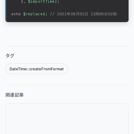
}
,
$importTime
)
;
echo
$replaced
;
// 2021年08月01日 11時05分02秒
タグ
DateTime::createFromFormat
関連記事