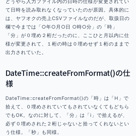
どうやら入力ファイル内の日時の仕様が変更されてい
て日時を読み取れなくなっていたのが原因。具体的に
は、ヤフオクの売上CSVファイルなのだが、取扱日の
欄で今までは「○年○月○日 ○時○分」の「時」
「分」が０埋め２桁だったのに、ここひと月以内に仕
様が変更されて、１桁の時は０埋めせず１桁のままで
出力されていた。
DateTime::createFromFormat()の仕
様
DateTime::createFromFormat()の「時」は「H」で
拾えて、０埋めされていてもされていなくてもどちら
でもOK。なのに対して、「分」は「i」で拾えるが、
必ず０埋めされた２桁じゃないと拾ってくれないとい
う仕様。「秒」も同様。