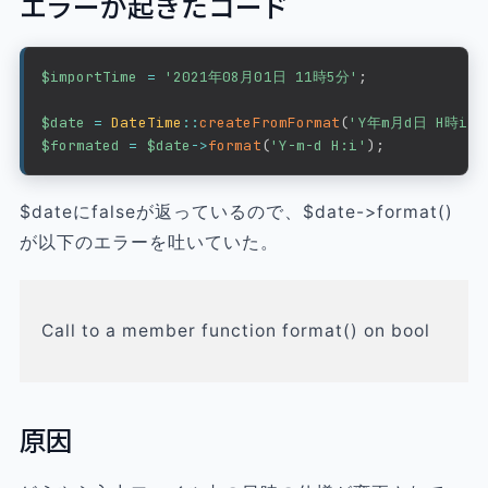
エラーが起きたコード
$importTime
=
'2021年08月01日 11時5分'
;
$date
=
DateTime
::
createFromFormat
(
'Y年m月d日 H時i分
$formated
=
$date
->
format
(
'Y-m-d H:i'
)
;
$dateにfalseが返っているので、$date->format()
が以下のエラーを吐いていた。
Call to a member function format() on bool
原因