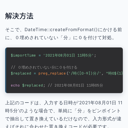
解決方法
そこで、DateTime::createFromFormat()にかける前
に、０埋めされていない「分」に０を付けて対処。
$importTime
=
'2021年08月01日 11時5分'
;
// ０埋めされていない分に０を付ける
$replaced
=
preg_replace
(
'/時([0-9])分/'
,
"時0${1}分
echo
$replaced
;
// 2021年08月01日 11時05分
上記のコードは、入力する日時が’2021年08月01日 11
時5分’のような場合で、単純に「分」をピンポイント
で抽出して置き換えているだけなので、入力形式が違
えばそれに合わせた置き換えコードが必要です。