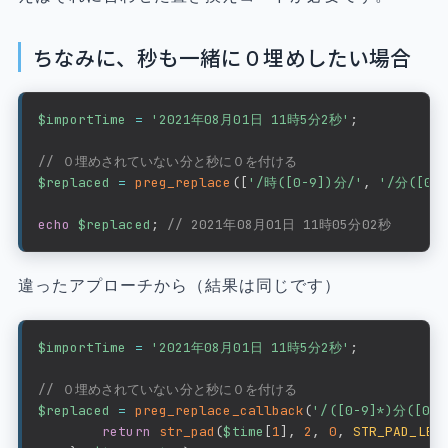
ちなみに、秒も一緒に０埋めしたい場合
$importTime
=
'2021年08月01日 11時5分2秒'
;
// ０埋めされていない分と秒に０を付ける
$replaced
=
preg_replace
(
[
'/時([0-9])分/'
,
'/分([0-
echo
$replaced
;
// 2021年08月01日 11時05分02秒
違ったアプローチから（結果は同じです）
$importTime
=
'2021年08月01日 11時5分2秒'
;
// ０埋めされていない分と秒に０を付ける
$replaced
=
preg_replace_callback
(
'/([0-9]*)分([0-
return
str_pad
(
$time
[
1
]
,
2
,
0
,
STR_PAD_LEF