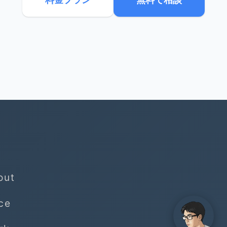
out
ce